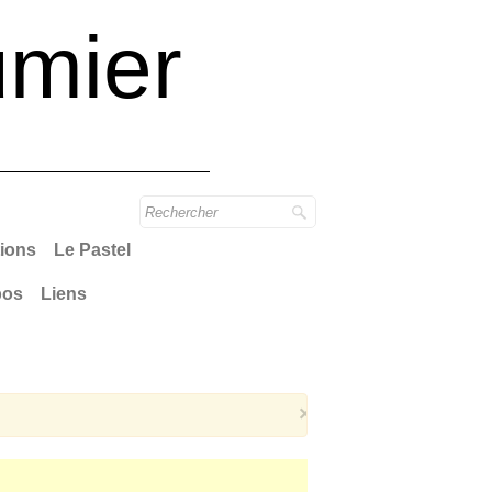
mier
tions
Le Pastel
pos
Liens
×