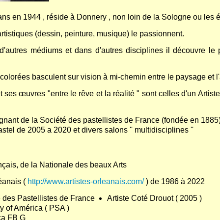
 en 1944 , réside à Donnery , non loin de la Sologne ou les étan
rtistiques (dessin, peinture, musique) le passionnent.
'autres médiums et dans d'autres disciplines il découvre le pa
olorées basculent sur vision à mi-chemin entre le paysage et l'
ses œuvres "entre le rêve et la réalité " sont celles d'un Artiste
ignant de la Société des pastellistes de France (fondée en 1885)
tel de 2005 a 2020 et divers salons '' multidisciplines ''
çais, de la Nationale des beaux Arts
éanais (
http://www.artistes-orleanais.com/
) de 1986 à 2022
 des Pastellistes de France
Artiste Coté Drouot ( 2005 )
y of América ( PSA )
ca FB G